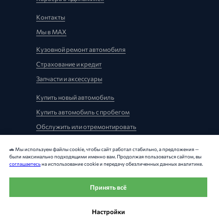
Контакты
Мы в MAX
Кузовной ремонт автомобиля
Страхование и кредит
Запчасти и аксессуары
Купить новый автомобиль
Купить автомобиль с пробегом
Обслужить или отремонтировать
🚗 Мы используем файлы cookie, чтобы сайт работал стабильно, а предложения —
были максимально подходящими именно вам. Продолжая пользоваться сайтом, вы
соглашаетесь
на использование cookie и передачу обезличенных данных аналитике.
Принять всё
Политика конфиденциальности
Правовая информация
Карта сайта
Настройки