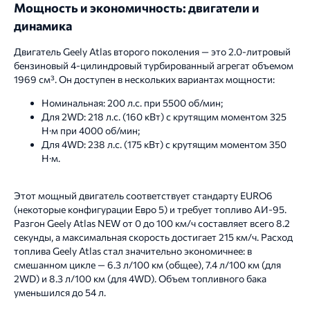
Мощность и экономичность: двигатели и
динамика
Двигатель Geely Atlas второго поколения — это 2.0-литровый
бензиновый 4-цилиндровый турбированный агрегат объемом
1969 см³. Он доступен в нескольких вариантах мощности:
Номинальная: 200 л.с. при 5500 об/мин;
Для 2WD: 218 л.с. (160 кВт) с крутящим моментом 325
Н·м при 4000 об/мин;
Для 4WD: 238 л.с. (175 кВт) с крутящим моментом 350
Н·м.
Этот мощный двигатель соответствует стандарту EURO6
(некоторые конфигурации Евро 5) и требует топливо АИ-95.
Разгон Geely Atlas NEW от 0 до 100 км/ч составляет всего 8.2
секунды, а максимальная скорость достигает 215 км/ч. Расход
топлива Geely Atlas стал значительно экономичнее: в
смешанном цикле — 6.3 л/100 км (общее), 7.4 л/100 км (для
2WD) и 8.3 л/100 км (для 4WD). Объем топливного бака
уменьшился до 54 л.