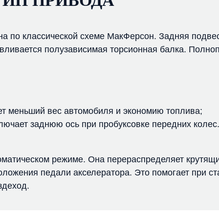
ТИП ПРИВОДА
 по классической схеме МакФерсон. Задняя подвеск
вливается полузависимая торсионная балка. Полно
ает меньший вес автомобиля и экономию топлива;
одключает заднюю ось при пробуксовке передних колес
томатическом режиме. Она перераспределяет крутящ
оложения педали акселератора. Это помогает при ста
здеход.