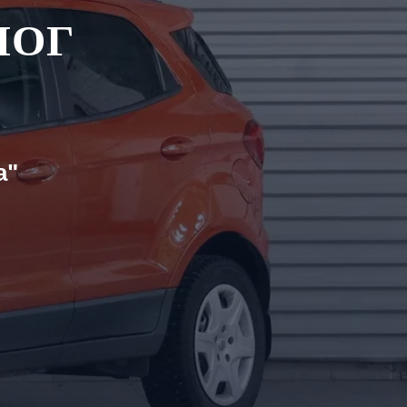
ЛОГ
а"