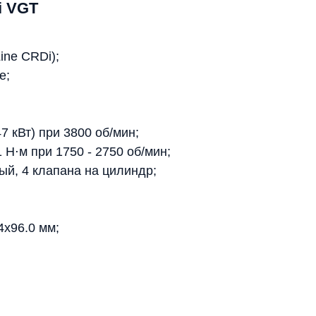
i VGT
ine CRDi);
е;
7 кВт) при 3800 об/мин;
Н⋅м при 1750 - 2750 об/мин;
й, 4 клапана на цилиндр;
4x96.0 мм;