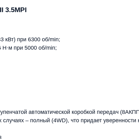
I 3.5MPI
3 кВт) при 6300 об/min;
Н⋅м при 5000 об/min;
ступенчатой автоматической коробкой передач (8АК
 случаях – полный (4WD), что придает уверенности 
я