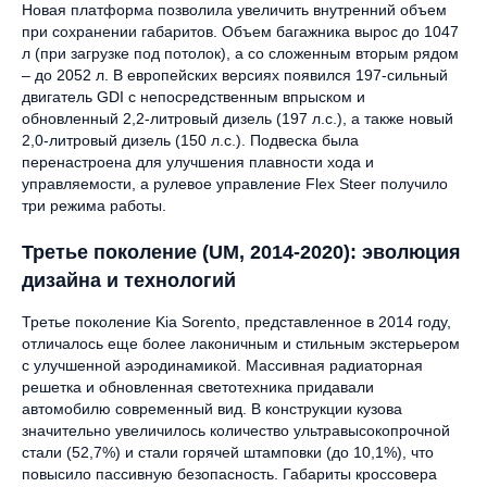
Новая платформа позволила увеличить внутренний объем
при сохранении габаритов. Объем багажника вырос до 1047
л (при загрузке под потолок), а со сложенным вторым рядом
– до 2052 л. В европейских версиях появился 197-сильный
двигатель GDI с непосредственным впрыском и
обновленный 2,2-литровый дизель (197 л.с.), а также новый
2,0-литровый дизель (150 л.с.). Подвеска была
перенастроена для улучшения плавности хода и
управляемости, а рулевое управление Flex Steer получило
три режима работы.
Третье поколение (UM, 2014-2020): эволюция
дизайна и технологий
Третье поколение Kia Sorento, представленное в 2014 году,
отличалось еще более лаконичным и стильным экстерьером
с улучшенной аэродинамикой. Массивная радиаторная
решетка и обновленная светотехника придавали
автомобилю современный вид. В конструкции кузова
значительно увеличилось количество ультравысокопрочной
стали (52,7%) и стали горячей штамповки (до 10,1%), что
повысило пассивную безопасность. Габариты кроссовера