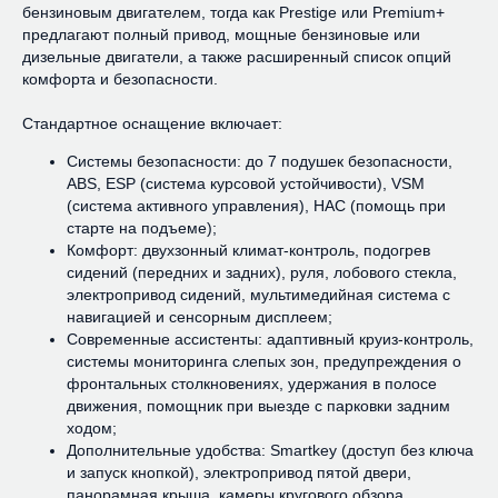
бензиновым двигателем, тогда как Prestige или Premium+
предлагают полный привод, мощные бензиновые или
дизельные двигатели, а также расширенный список опций
комфорта и безопасности.
Стандартное оснащение включает:
Системы безопасности: до 7 подушек безопасности,
ABS, ESP (система курсовой устойчивости), VSM
(система активного управления), HAC (помощь при
старте на подъеме);
Комфорт: двухзонный климат-контроль, подогрев
сидений (передних и задних), руля, лобового стекла,
электропривод сидений, мультимедийная система с
навигацией и сенсорным дисплеем;
Современные ассистенты: адаптивный круиз-контроль,
системы мониторинга слепых зон, предупреждения о
фронтальных столкновениях, удержания в полосе
движения, помощник при выезде с парковки задним
ходом;
Дополнительные удобства: Smartkey (доступ без ключа
и запуск кнопкой), электропривод пятой двери,
панорамная крыша, камеры кругового обзора.