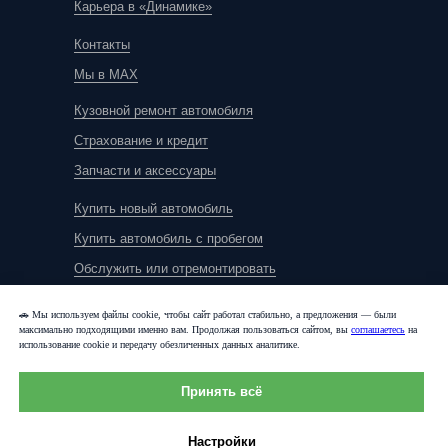
Карьера в «Динамике»
Контакты
Мы в MAX
Кузовной ремонт автомобиля
Страхование и кредит
Запчасти и аксессуары
Купить новый автомобиль
Купить автомобиль с пробегом
Обслужить или отремонтировать
🚗 Мы используем файлы cookie, чтобы сайт работал стабильно, а предложения — были
максимально подходящими именно вам. Продолжая пользоваться сайтом, вы
соглашаетесь
на
использование cookie и передачу обезличенных данных аналитике.
Принять всё
Политика конфиденциальности
Правовая информация
Карта сайта
Настройки